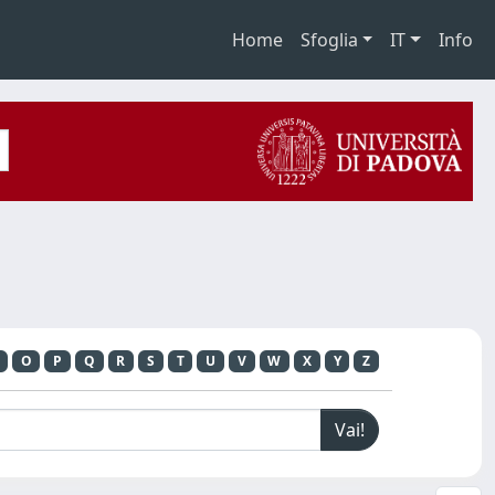
Home
Sfoglia
IT
Info
O
P
Q
R
S
T
U
V
W
X
Y
Z