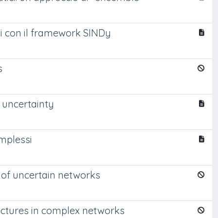
eti con il framework SINDy
s
uncertainty
mplessi
 of uncertain networks
tectures in complex networks