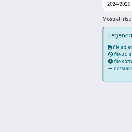
2024/2025
Mostrati risul
Legenda
file ad 
file ad 
file sot
nessun f
Powered by UNITESI
-
Info Sistema
-
Licenza
-
Ut