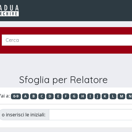
Sfoglia per Relatore
ai a:
0-9
A
B
C
D
E
F
G
H
I
J
K
L
M
N
o inserisci le iniziali: