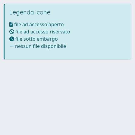
Legenda icone
file ad accesso aperto
file ad accesso riservato
file sotto embargo
nessun file disponibile
Powered by UNITESI
-
Info
Sistema
-
Licenza
-
Utilizzo dei
Copyright © 2026