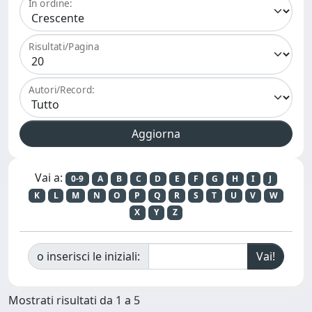
In ordine:
Risultati/Pagina
Autori/Record:
Vai a:
0-9
A
B
C
D
E
F
G
H
I
J
K
L
M
N
O
P
Q
R
S
T
U
V
W
X
Y
Z
o inserisci le iniziali:
Mostrati risultati da 1 a 5