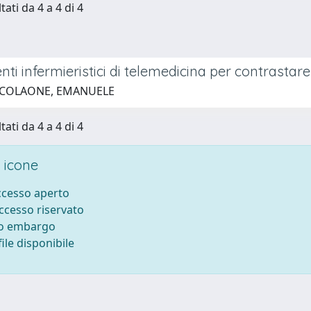
tati da 4 a 4 di 4
ti infermieristici di telemedicina per contrastare 
 COLAONE, EMANUELE
tati da 4 a 4 di 4
 icone
accesso aperto
accesso riservato
to embargo
ile disponibile