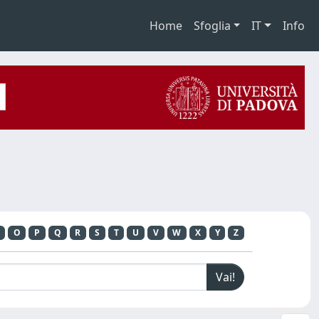
Home
Sfoglia
IT
Info
O
P
Q
R
S
T
U
V
W
X
Y
Z