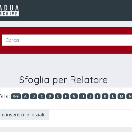
Sfoglia per Relatore
ai a:
0-9
A
B
C
D
E
F
G
H
I
J
K
L
M
N
o inserisci le iniziali: