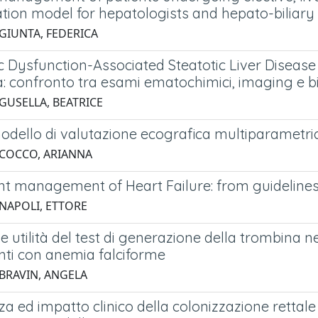
ation model for hepatologists and hepato-biliar
 GIUNTA, FEDERICA
 Dysfunction-Associated Steatotic Liver Disease 
a: confronto tra esami ematochimici, imaging e b
 GUSELLA, BEATRICE
dello di valutazione ecografica multiparametric
 COCCO, ARIANNA
t management of Heart Failure: from guidelines t
 NAPOLI, ETTORE
e utilità del test di generazione della trombina n
nti con anemia falciforme
 BRAVIN, ANGELA
a ed impatto clinico della colonizzazione rettale 