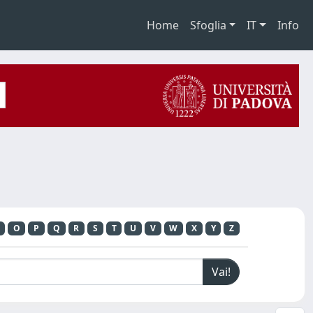
Home
Sfoglia
IT
Info
O
P
Q
R
S
T
U
V
W
X
Y
Z