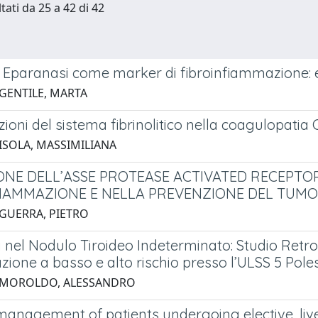
tati da 25 a 42 di 42
 Eparanasi come marker di fibroinfiammazione: ev
 GENTILE, MARTA
zioni del sistema fibrinolitico nella coagulopatia 
 ISOLA, MASSIMILIANA
ZIONE DELL’ASSE PROTEASE ACTIVATED RECEPT
FIAMMAZIONE E NELLA PREVENZIONE DEL TUM
 GUERRA, PIETRO
à nel Nodulo Tiroideo Indeterminato: Studio Retr
azione a basso e alto rischio presso l’ULSS 5 Pole
3 MOROLDO, ALESSANDRO
management of patients undergoing elective, live