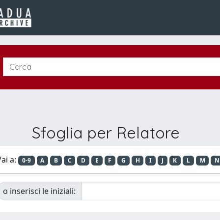
Sfoglia per Relatore
ai a:
0-9
A
B
C
D
E
F
G
H
I
J
K
L
M
N
o inserisci le iniziali: