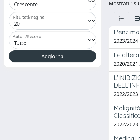
Mostrati risul
Risultati/Pagina
L'enzima
Autori/Record:
2023/2024
Le altera
2020/2021
L’INIBI
DELL’IN
2022/2023
Malignit
Classific
2022/202
Medical 