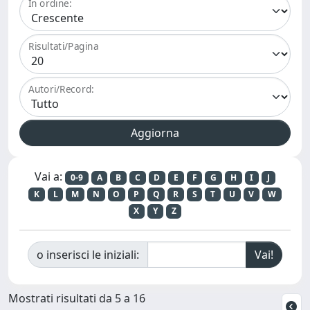
In ordine:
Risultati/Pagina
Autori/Record:
Vai a:
0-9
A
B
C
D
E
F
G
H
I
J
K
L
M
N
O
P
Q
R
S
T
U
V
W
X
Y
Z
o inserisci le iniziali:
Mostrati risultati da 5 a 16