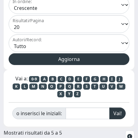
In ordine:
Risultati/Pagina
Autori/Record:
Vai a:
0-9
A
B
C
D
E
F
G
H
I
J
K
L
M
N
O
P
Q
R
S
T
U
V
W
X
Y
Z
o inserisci le iniziali:
Mostrati risultati da 5 a 5