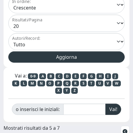
In ordine:
Risultati/Pagina
Autori/Record:
Vai a:
0-9
A
B
C
D
E
F
G
H
I
J
K
L
M
N
O
P
Q
R
S
T
U
V
W
X
Y
Z
o inserisci le iniziali:
Mostrati risultati da 5 a 7