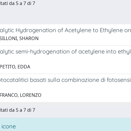
tati da 5 a 7 di 7
alytic Hydrogenation of Acetylene to Ethylene 
 SILLONI, SHARON
alytic semi-hydrogenation of acetylene into ethy
 PETITO, EDDA
otocatalitici basati sulla combinazione di fotosensi
 FRANCO, LORENZO
tati da 5 a 7 di 7
 icone