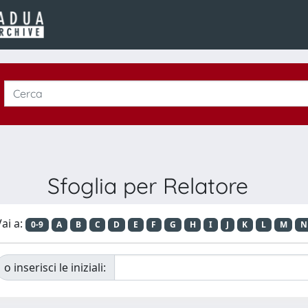
Sfoglia per Relatore
ai a:
0-9
A
B
C
D
E
F
G
H
I
J
K
L
M
N
o inserisci le iniziali: