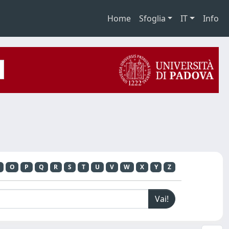
Home
Sfoglia
IT
Info
O
P
Q
R
S
T
U
V
W
X
Y
Z