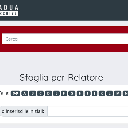
Sfoglia per Relatore
ai a:
0-9
A
B
C
D
E
F
G
H
I
J
K
L
M
N
o inserisci le iniziali: