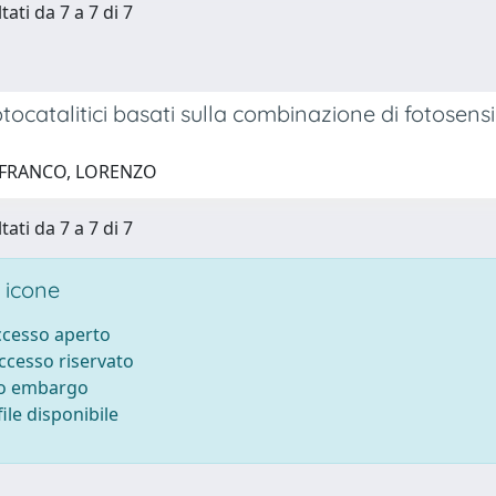
tati da 7 a 7 di 7
otocatalitici basati sulla combinazione di fotosensi
 FRANCO, LORENZO
tati da 7 a 7 di 7
 icone
accesso aperto
accesso riservato
to embargo
ile disponibile