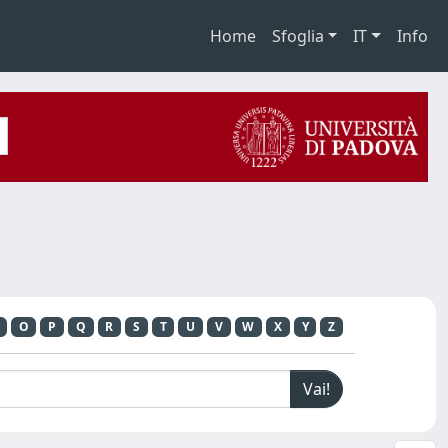
Home
Sfoglia
IT
Info
O
P
Q
R
S
T
U
V
W
X
Y
Z