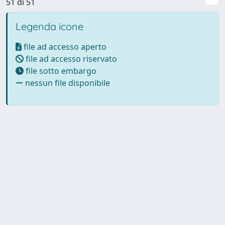
51 di 51
Legenda icone
file ad accesso aperto
file ad accesso riservato
file sotto embargo
nessun file disponibile
Powered by UNITESI
-
Info
Sistema
-
Licenza
-
Utilizzo dei