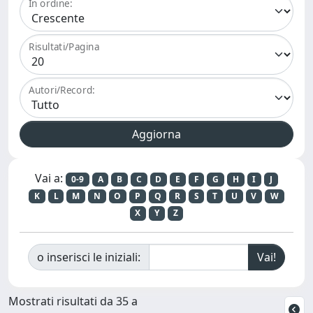
In ordine:
Risultati/Pagina
Autori/Record:
Vai a:
0-9
A
B
C
D
E
F
G
H
I
J
K
L
M
N
O
P
Q
R
S
T
U
V
W
X
Y
Z
o inserisci le iniziali:
Mostrati risultati da 35 a