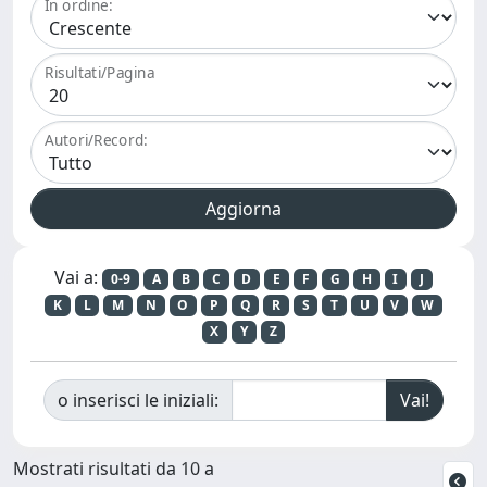
In ordine:
Risultati/Pagina
Autori/Record:
Vai a:
0-9
A
B
C
D
E
F
G
H
I
J
K
L
M
N
O
P
Q
R
S
T
U
V
W
X
Y
Z
o inserisci le iniziali:
Mostrati risultati da 10 a