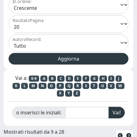
In ordine:
Risultati/Pagina
Autori/Record:
Vai a:
0-9
A
B
C
D
E
F
G
H
I
J
K
L
M
N
O
P
Q
R
S
T
U
V
W
X
Y
Z
o inserisci le iniziali:
Mostrati risultati da 9 a 28