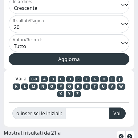
In ordine:
Risultati/Pagina
Autori/Record:
Vai a:
0-9
A
B
C
D
E
F
G
H
I
J
K
L
M
N
O
P
Q
R
S
T
U
V
W
X
Y
Z
o inserisci le iniziali:
Mostrati risultati da 21 a