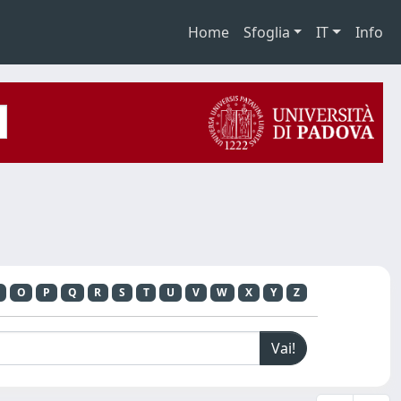
Home
Sfoglia
IT
Info
O
P
Q
R
S
T
U
V
W
X
Y
Z