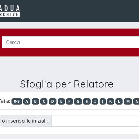
Sfoglia per Relatore
ai a:
0-9
A
B
C
D
E
F
G
H
I
J
K
L
M
N
o inserisci le iniziali: