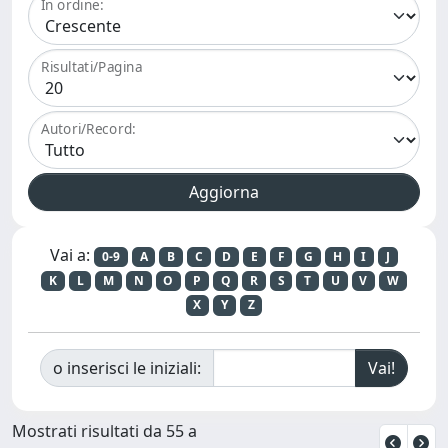
In ordine:
Risultati/Pagina
Autori/Record:
Vai a:
0-9
A
B
C
D
E
F
G
H
I
J
K
L
M
N
O
P
Q
R
S
T
U
V
W
X
Y
Z
o inserisci le iniziali:
Mostrati risultati da 55 a