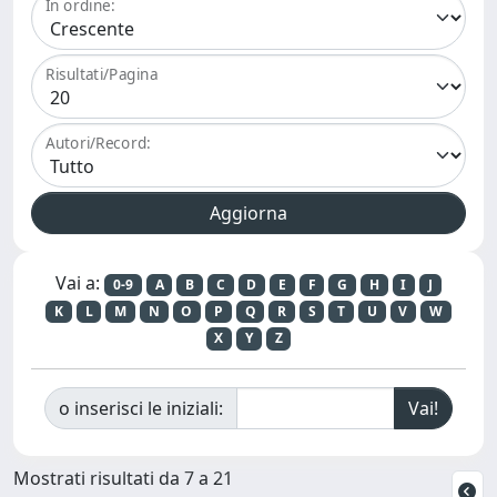
In ordine:
Risultati/Pagina
Autori/Record:
Vai a:
0-9
A
B
C
D
E
F
G
H
I
J
K
L
M
N
O
P
Q
R
S
T
U
V
W
X
Y
Z
o inserisci le iniziali:
Mostrati risultati da 7 a 21