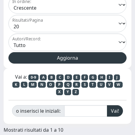
In ordine:
Risultati/Pagina
Autori/Record:
Vai a:
0-9
A
B
C
D
E
F
G
H
I
J
K
L
M
N
O
P
Q
R
S
T
U
V
W
X
Y
Z
o inserisci le iniziali:
Mostrati risultati da 1 a 10