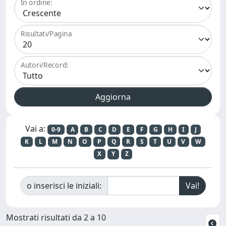
In ordine:
Risultati/Pagina
Autori/Record:
Vai a:
0-9
A
B
C
D
E
F
G
H
I
J
K
L
M
N
O
P
Q
R
S
T
U
V
W
X
Y
Z
o inserisci le iniziali:
Mostrati risultati da 2 a 10