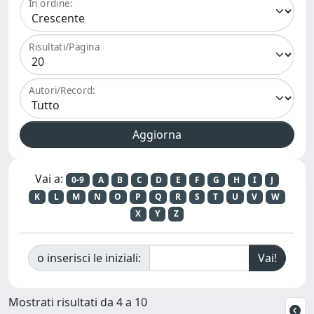
In ordine:
Risultati/Pagina
Autori/Record:
Vai a:
0-9
A
B
C
D
E
F
G
H
I
J
K
L
M
N
O
P
Q
R
S
T
U
V
W
X
Y
Z
o inserisci le iniziali:
Mostrati risultati da 4 a 10