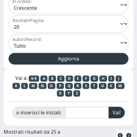
In ordine:
Risultati/Pagina
Autori/Record:
Vai a:
0-9
A
B
C
D
E
F
G
H
I
J
K
L
M
N
O
P
Q
R
S
T
U
V
W
X
Y
Z
o inserisci le iniziali:
Mostrati risultati da 25 a