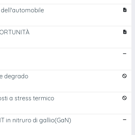
e dell'automobile
PPORTUNITÀ
e e degrado
osti a stress termico
MT in nitruro di gallio(GaN)