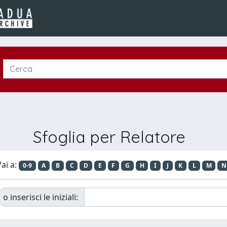
Sfoglia per Relatore
ai a:
0-9
A
B
C
D
E
F
G
H
I
J
K
L
M
N
o inserisci le iniziali: