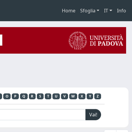
Home
Sfoglia
IT
Info
O
P
Q
R
S
T
U
V
W
X
Y
Z