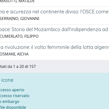
 MASOTTI, MATILDE
ia e sicurezza nel continente diviso: l’OSCE com
 SERRAINO, GIOVANNI
pace: Storia del Mozambico dall'indipendenza ad
 CUMERLATO, FILIPPO
lla rivoluzione: il volto femminile della lotta alger
 OSMANI, AICHA
tati da 1 a 20 di 157
 icone
accesso aperto
accesso riservato
to embargo
ile disponibile