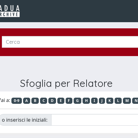
Sfoglia per Relatore
ai a:
0-9
A
B
C
D
E
F
G
H
I
J
K
L
M
N
o inserisci le iniziali: