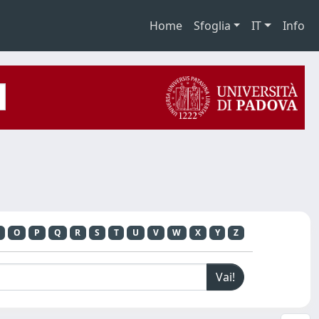
Home
Sfoglia
IT
Info
O
P
Q
R
S
T
U
V
W
X
Y
Z