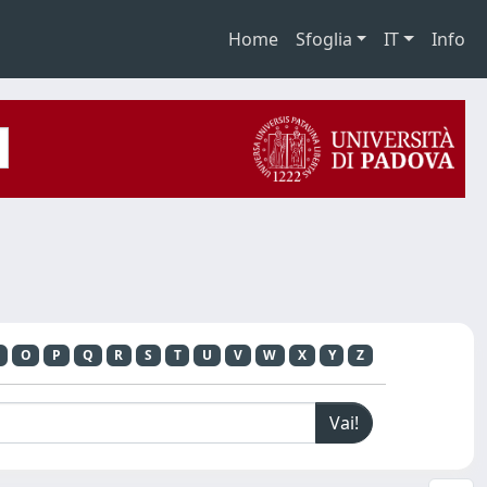
Home
Sfoglia
IT
Info
O
P
Q
R
S
T
U
V
W
X
Y
Z