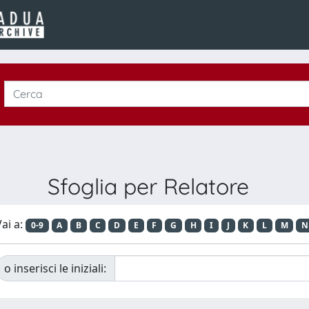
Sfoglia per Relatore
ai a:
0-9
A
B
C
D
E
F
G
H
I
J
K
L
M
N
o inserisci le iniziali: