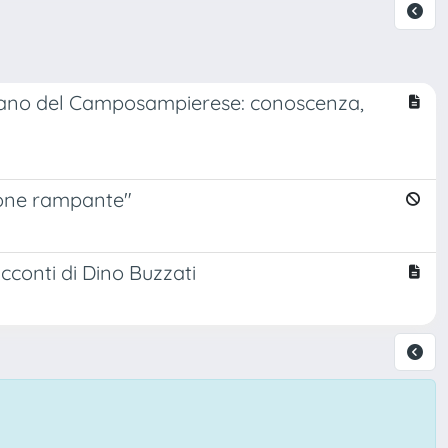
Romano del Camposampierese: conoscenza,
arone rampante"
acconti di Dino Buzzati