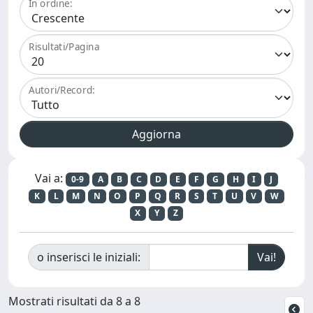
In ordine:
Risultati/Pagina
Autori/Record:
Vai a:
0-9
A
B
C
D
E
F
G
H
I
J
K
L
M
N
O
P
Q
R
S
T
U
V
W
X
Y
Z
o inserisci le iniziali:
Mostrati risultati da 8 a 8