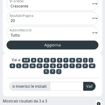
In ordine:
Risultati/Pagina
Autori/Record:
Vai a:
0-9
A
B
C
D
E
F
G
H
I
J
K
L
M
N
O
P
Q
R
S
T
U
V
W
X
Y
Z
o inserisci le iniziali:
Mostrati risultati da 3 a 3