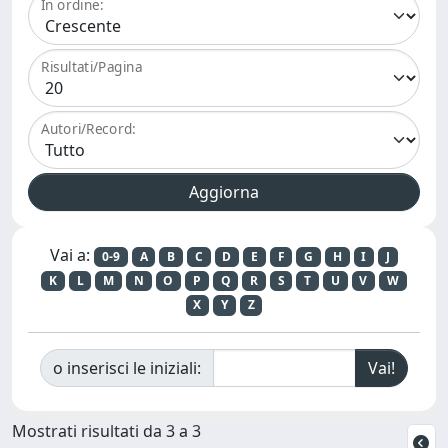
In ordine:
Risultati/Pagina
Autori/Record:
Vai a:
0-9
A
B
C
D
E
F
G
H
I
J
K
L
M
N
O
P
Q
R
S
T
U
V
W
X
Y
Z
o inserisci le iniziali:
Mostrati risultati da 3 a 3