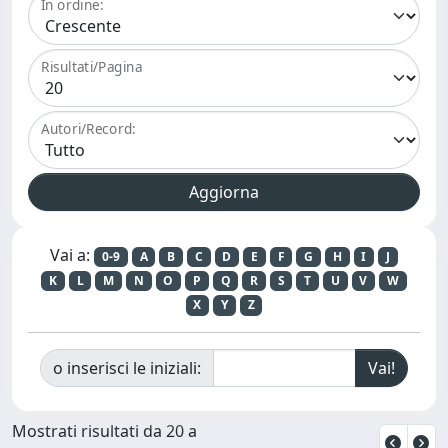
In ordine:
Risultati/Pagina
Autori/Record:
Vai a:
0-9
A
B
C
D
E
F
G
H
I
J
K
L
M
N
O
P
Q
R
S
T
U
V
W
X
Y
Z
o inserisci le iniziali:
Mostrati risultati da 20 a