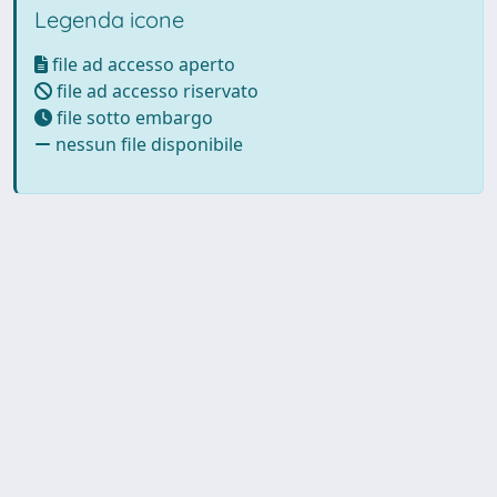
Legenda icone
file ad accesso aperto
file ad accesso riservato
file sotto embargo
nessun file disponibile
Powered by UNITESI
-
Info
Sistema
-
Licenza
-
Utilizzo dei
Copyright © 2026
cookie
-
Area riservata