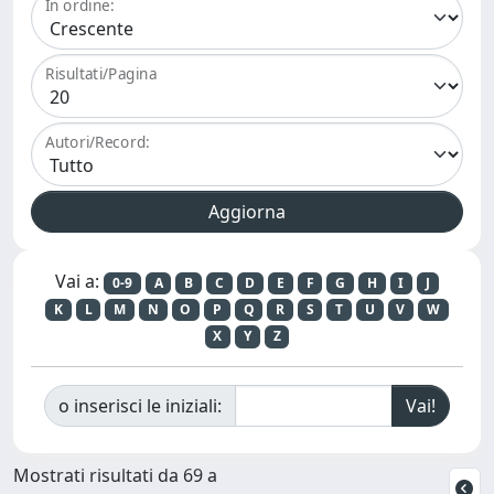
In ordine:
Risultati/Pagina
Autori/Record:
Vai a:
0-9
A
B
C
D
E
F
G
H
I
J
K
L
M
N
O
P
Q
R
S
T
U
V
W
X
Y
Z
o inserisci le iniziali:
Mostrati risultati da 69 a