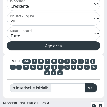
In ordine:
Risultati/Pagina
Autori/Record:
Vai a:
0-9
A
B
C
D
E
F
G
H
I
J
K
L
M
N
O
P
Q
R
S
T
U
V
W
X
Y
Z
o inserisci le iniziali:
Mostrati risultati da 129 a