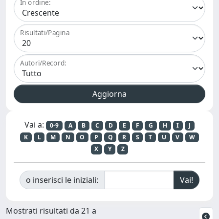
In ordine:
Risultati/Pagina
Autori/Record:
Vai a:
0-9
A
B
C
D
E
F
G
H
I
J
K
L
M
N
O
P
Q
R
S
T
U
V
W
X
Y
Z
o inserisci le iniziali:
Mostrati risultati da 21 a