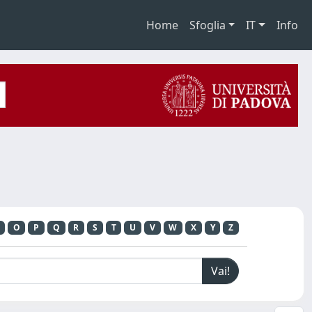
Home
Sfoglia
IT
Info
O
P
Q
R
S
T
U
V
W
X
Y
Z