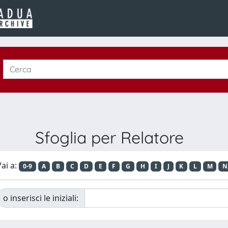
Sfoglia per Relatore
ai a:
0-9
A
B
C
D
E
F
G
H
I
J
K
L
M
N
o inserisci le iniziali: