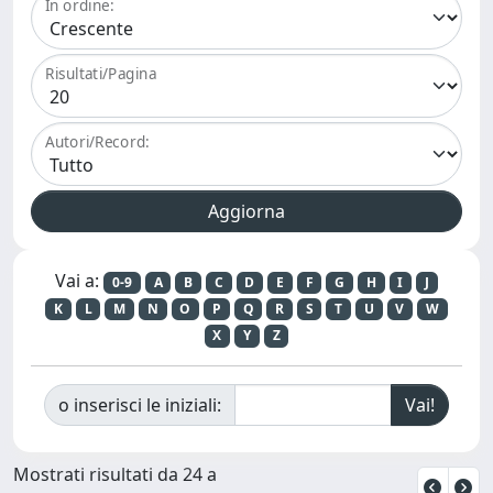
In ordine:
Risultati/Pagina
Autori/Record:
Vai a:
0-9
A
B
C
D
E
F
G
H
I
J
K
L
M
N
O
P
Q
R
S
T
U
V
W
X
Y
Z
o inserisci le iniziali:
Mostrati risultati da 24 a