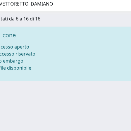
 VETTORETTO, DAMIANO
tati da 6 a 16 di 16
 icone
accesso aperto
accesso riservato
to embargo
ile disponibile
ilizzo dei cookie
-
Area riservata