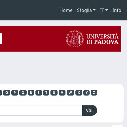
Home
Sfoglia
IT
Info
O
P
Q
R
S
T
U
V
W
X
Y
Z