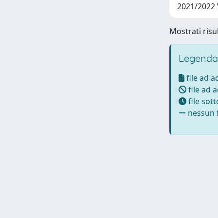
2021/2022
Mostrati risul
Legenda
file ad 
file ad 
file sot
nessun f
Powered by UNITESI
-
Info Sistema
-
Licenza
-
Ut