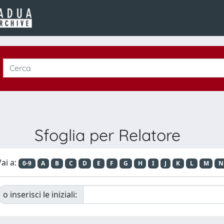
Sfoglia per Relatore
ai a:
0-9
A
B
C
D
E
F
G
H
I
J
K
L
M
N
o inserisci le iniziali: