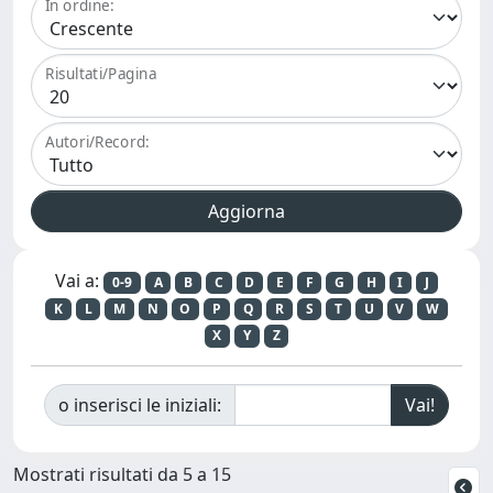
In ordine:
Risultati/Pagina
Autori/Record:
Vai a:
0-9
A
B
C
D
E
F
G
H
I
J
K
L
M
N
O
P
Q
R
S
T
U
V
W
X
Y
Z
o inserisci le iniziali:
Mostrati risultati da 5 a 15