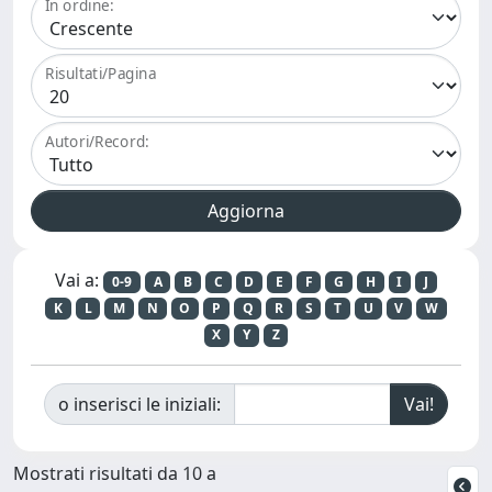
In ordine:
Risultati/Pagina
Autori/Record:
Vai a:
0-9
A
B
C
D
E
F
G
H
I
J
K
L
M
N
O
P
Q
R
S
T
U
V
W
X
Y
Z
o inserisci le iniziali:
Mostrati risultati da 10 a