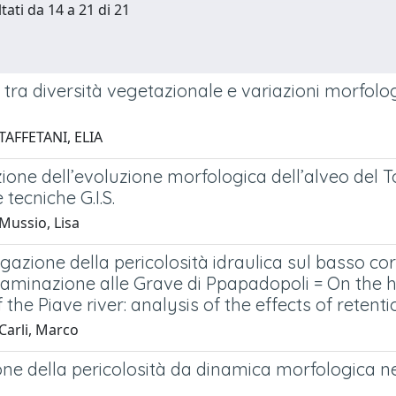
tati da 14 a 21 di 21
 tra diversità vegetazionale e variazioni morfolo
TAFFETANI, ELIA
ione dell’evoluzione morfologica dell’alveo del To
tecniche G.I.S.
Mussio, Lisa
igazione della pericolosità idraulica sul basso cors
laminazione alle Grave di Ppapadopoli = On the h
 the Piave river: analysis of the effects of retent
Carli, Marco
ne della pericolosità da dinamica morfologica nei