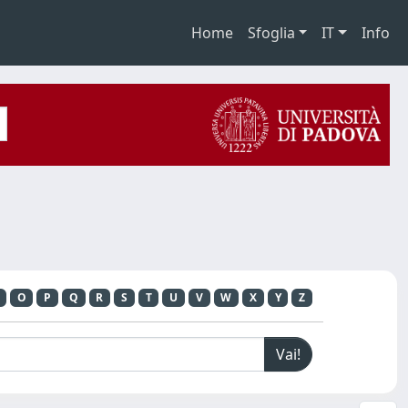
Home
Sfoglia
IT
Info
O
P
Q
R
S
T
U
V
W
X
Y
Z