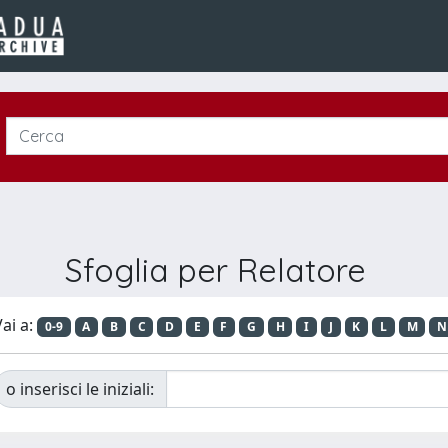
Sfoglia per Relatore
ai a:
0-9
A
B
C
D
E
F
G
H
I
J
K
L
M
N
o inserisci le iniziali: