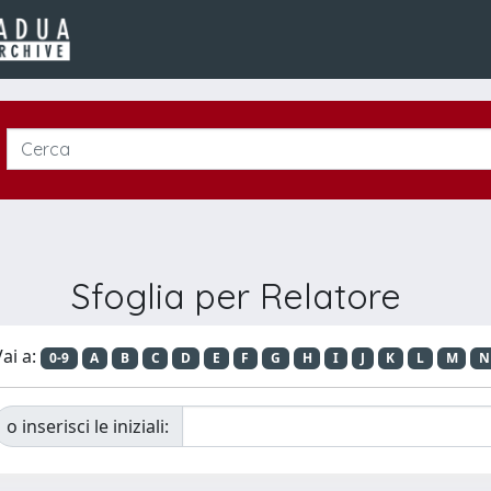
Sfoglia per Relatore
ai a:
0-9
A
B
C
D
E
F
G
H
I
J
K
L
M
N
o inserisci le iniziali: