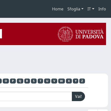
Home
Sfoglia
IT
Info
O
P
Q
R
S
T
U
V
W
X
Y
Z