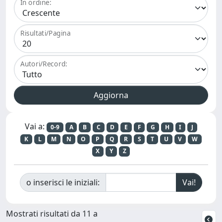
In ordine:
Risultati/Pagina
Autori/Record:
Vai a:
0-9
A
B
C
D
E
F
G
H
I
J
K
L
M
N
O
P
Q
R
S
T
U
V
W
X
Y
Z
o inserisci le iniziali:
Mostrati risultati da 11 a