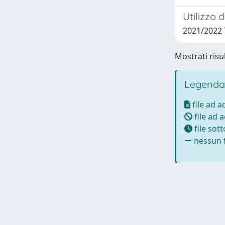
Utilizzo 
2021/2022 
Mostrati risul
Legenda
file ad 
file ad 
file sot
nessun f