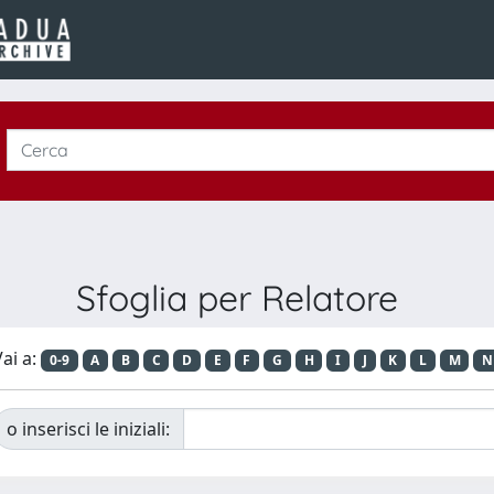
Sfoglia per Relatore
ai a:
0-9
A
B
C
D
E
F
G
H
I
J
K
L
M
N
o inserisci le iniziali: