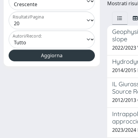
Mostrati risul
Risultati/Pagina
Geophysi
Autori/Record:
slope
2022/2023 
Hydrodyna
2014/2015
IL Giuras
Source R
2012/2013 
Intrappol
approcci
2023/2024