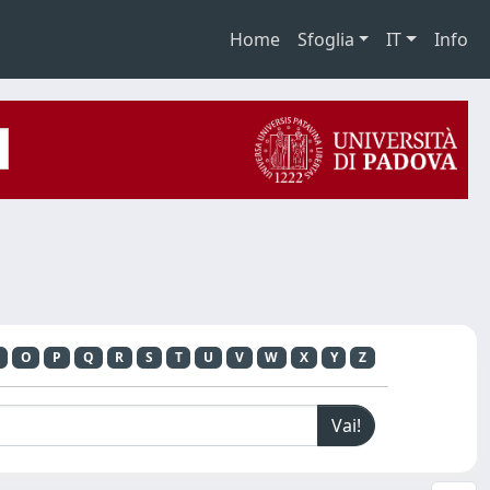
Home
Sfoglia
IT
Info
O
P
Q
R
S
T
U
V
W
X
Y
Z