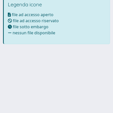
Legenda icone
file ad accesso aperto
file ad accesso riservato
file sotto embargo
nessun file disponibile
Powered by UNITESI
-
Info
Sistema
-
Licenza
-
Utilizzo dei
Copyright © 2026
cookie
-
Area riservata