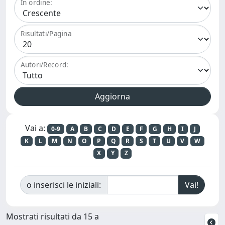
In ordine:
Risultati/Pagina
Autori/Record:
Vai a:
0-9
A
B
C
D
E
F
G
H
I
J
K
L
M
N
O
P
Q
R
S
T
U
V
W
X
Y
Z
o inserisci le iniziali:
Mostrati risultati da 15 a