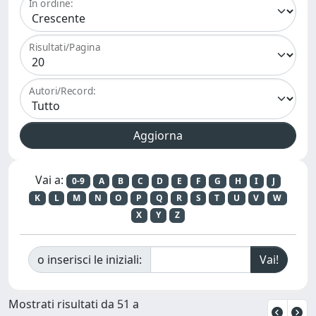
In ordine:
Risultati/Pagina
Autori/Record:
Vai a:
0-9
A
B
C
D
E
F
G
H
I
J
K
L
M
N
O
P
Q
R
S
T
U
V
W
X
Y
Z
o inserisci le iniziali:
Mostrati risultati da 51 a