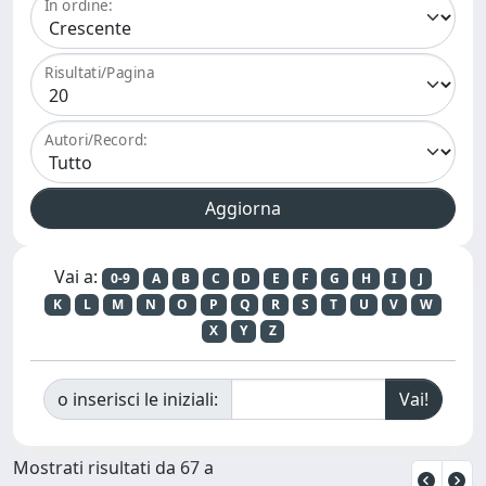
In ordine:
Risultati/Pagina
Autori/Record:
Vai a:
0-9
A
B
C
D
E
F
G
H
I
J
K
L
M
N
O
P
Q
R
S
T
U
V
W
X
Y
Z
o inserisci le iniziali:
Mostrati risultati da 67 a