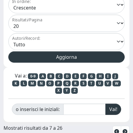
In ordine:
Risultati/Pagina
Autori/Record:
Vai a:
0-9
A
B
C
D
E
F
G
H
I
J
K
L
M
N
O
P
Q
R
S
T
U
V
W
X
Y
Z
o inserisci le iniziali:
Mostrati risultati da 7 a 26