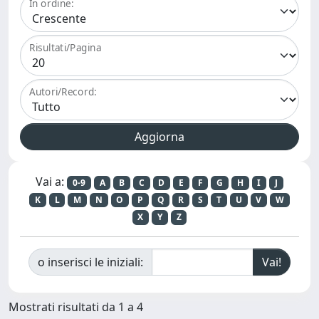
In ordine:
Risultati/Pagina
Autori/Record:
Vai a:
0-9
A
B
C
D
E
F
G
H
I
J
K
L
M
N
O
P
Q
R
S
T
U
V
W
X
Y
Z
o inserisci le iniziali:
Mostrati risultati da 1 a 4