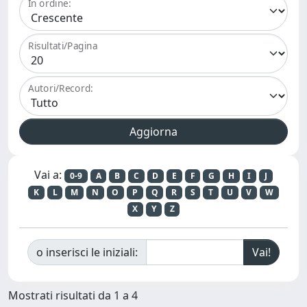
In ordine:
Risultati/Pagina
Autori/Record:
Vai a:
0-9
A
B
C
D
E
F
G
H
I
J
K
L
M
N
O
P
Q
R
S
T
U
V
W
X
Y
Z
o inserisci le iniziali:
Mostrati risultati da 1 a 4