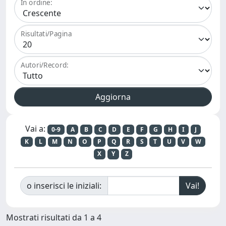
In ordine:
Risultati/Pagina
Autori/Record:
Vai a:
0-9
A
B
C
D
E
F
G
H
I
J
K
L
M
N
O
P
Q
R
S
T
U
V
W
X
Y
Z
o inserisci le iniziali:
Mostrati risultati da 1 a 4