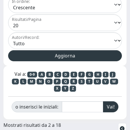
In ordine:
Risultati/Pagina
Autori/Record:
Vai a:
0-9
A
B
C
D
E
F
G
H
I
J
K
L
M
N
O
P
Q
R
S
T
U
V
W
X
Y
Z
o inserisci le iniziali:
Mostrati risultati da 2 a 18