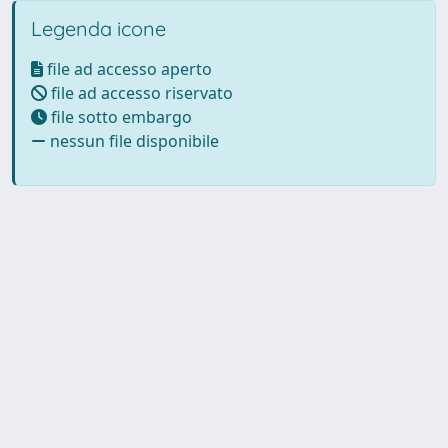
Legenda icone
file ad accesso aperto
file ad accesso riservato
file sotto embargo
nessun file disponibile
Powered by UNITESI
-
Info
Sistema
-
Licenza
-
Utilizzo dei
Copyright © 2026
cookie
-
Area riservata