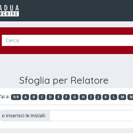
Sfoglia per Relatore
ai a:
0-9
A
B
C
D
E
F
G
H
I
J
K
L
M
N
o inserisci le iniziali: