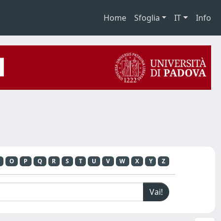
Home
Sfoglia
IT
Info
O
P
Q
R
S
T
U
V
W
X
Y
Z