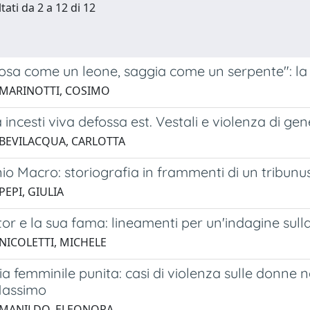
tati da 2 a 12 di 12
sa come un leone, saggia come un serpente": la r
 MARINOTTI, COSIMO
ncesti viva defossa est. Vestali e violenza di g
 BEVILACQUA, CARLOTTA
nio Macro: storiografia in frammenti di un tribunu
PEPI, GIULIA
tor e la sua fama: lineamenti per un'indagine sul
 NICOLETTI, MICHELE
ia femminile punita: casi di violenza sulle donne n
Massimo
 MANILDO, ELEONORA