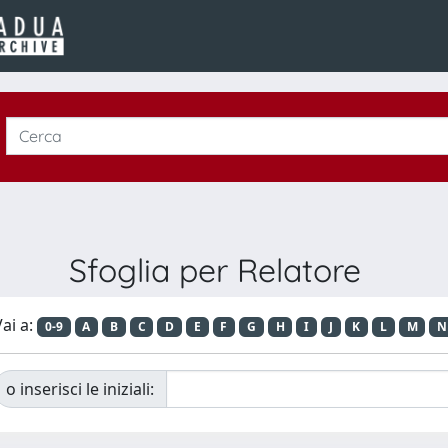
Sfoglia per Relatore
ai a:
0-9
A
B
C
D
E
F
G
H
I
J
K
L
M
N
o inserisci le iniziali: