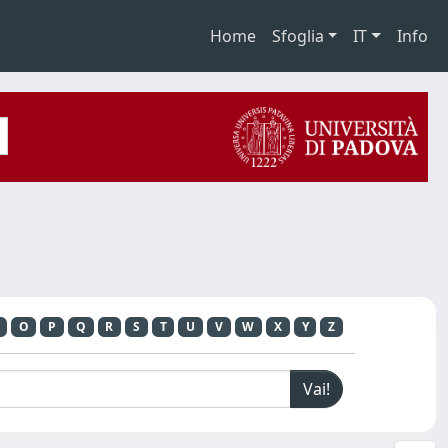
Home
Sfoglia
IT
Info
O
P
Q
R
S
T
U
V
W
X
Y
Z