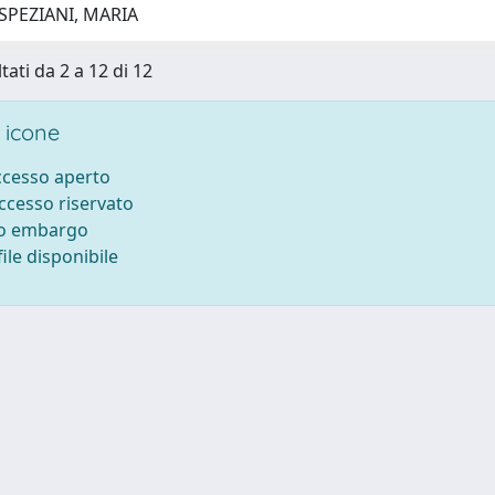
SPEZIANI, MARIA
tati da 2 a 12 di 12
 icone
accesso aperto
accesso riservato
to embargo
ile disponibile
ilizzo dei cookie
-
Area riservata