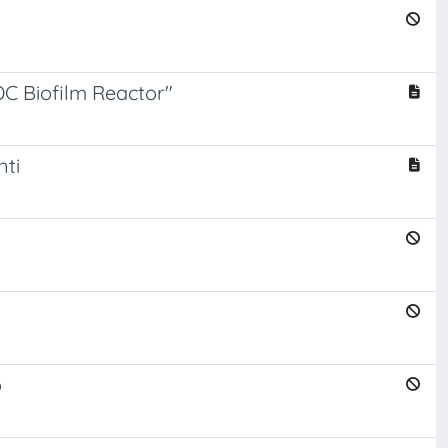
DC Biofilm Reactor"
nti
o