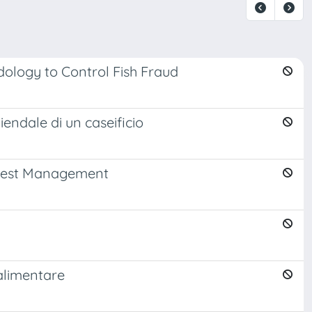
ology to Control Fish Fraud
endale di un caseificio
ed Pest Management
 alimentare