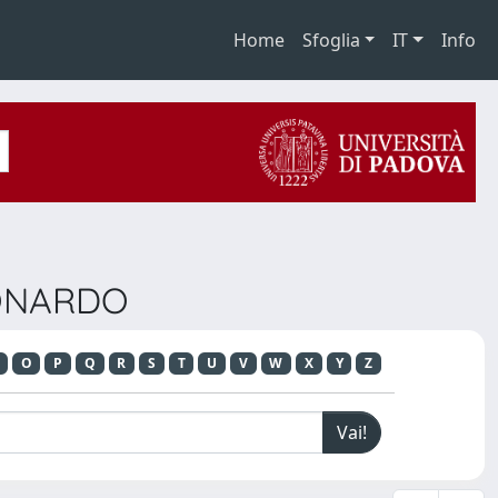
Home
Sfoglia
IT
Info
EONARDO
O
P
Q
R
S
T
U
V
W
X
Y
Z