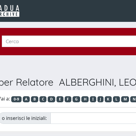
a per Relatore ALBERGHINI, L
ai a:
0-9
A
B
C
D
E
F
G
H
I
J
K
L
M
N
o inserisci le iniziali: